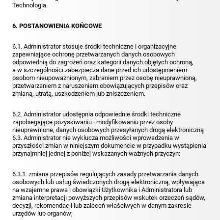
Technologia.
6. POSTANOWIENIA KOŃCOWE
6.1. Administrator stosuje środki techniczne i organizacyjne
zapewniające ochronę przetwarzanych danych osobowych
odpowiednią do zagrożeń oraz kategorii danych objętych ochroną,
a w szczególności zabezpiecza dane przed ich udostępnieniem
osobom nieupoważnionym, zabraniem przez osobę nieuprawnioną,
przetwarzaniem z naruszeniem obowiązujących przepisów oraz
zmianą, utratą, uszkodzeniem lub zniszczeniem.
6.2. Administrator udostępnia odpowiednie środki techniczne
zapobiegające pozyskiwaniu i modyfikowaniu przez osoby
nieuprawnione, danych osobowych przesyłanych drogą elektroniczną
6.3. Administrator nie wyklucza możliwości wprowadzenia w
przyszłości zmian w niniejszym dokumencie w przypadku wystąpienia
przynajmniej jednej z poniżej wskazanych ważnych przyczyn:
6.3.1. zmiana przepisów regulujących zasady przetwarzania danych
osobowych lub usług świadczonych drogą elektroniczną, wpływająca
na wzajemne prawa i obowiązki Użytkownika i Administratora lub
zmiana interpretacji powyższych przepisów wskutek orzeczeń sądów,
decyzji, rekomendacji lub zaleceń właściwych w danym zakresie
urzędów lub organów;