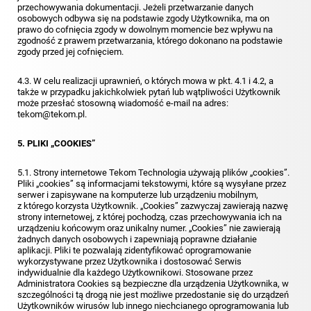
przechowywania dokumentacji. Jeżeli przetwarzanie danych
osobowych odbywa się na podstawie zgody Użytkownika, ma on
prawo do cofnięcia zgody w dowolnym momencie bez wpływu na
zgodność z prawem przetwarzania, którego dokonano na podstawie
zgody przed jej cofnięciem.
4.3. W celu realizacji uprawnień, o których mowa w pkt. 4.1 i 4.2, a
także w przypadku jakichkolwiek pytań lub wątpliwości Użytkownik
może przesłać stosowną wiadomość e-mail na adres:
tekom@tekom.pl.
5. PLIKI „COOKIES”
5.1. Strony internetowe Tekom Technologia używają plików „cookies”.
Pliki „cookies” są informacjami tekstowymi, które są wysyłane przez
serwer i zapisywane na komputerze lub urządzeniu mobilnym,
z którego korzysta Użytkownik. „Cookies” zazwyczaj zawierają nazwę
strony internetowej, z której pochodzą, czas przechowywania ich na
urządzeniu końcowym oraz unikalny numer. „Cookies” nie zawierają
żadnych danych osobowych i zapewniają poprawne działanie
aplikacji. Pliki te pozwalają zidentyfikować oprogramowanie
wykorzystywane przez Użytkownika i dostosować Serwis
indywidualnie dla każdego Użytkownikowi. Stosowane przez
Administratora Cookies są bezpieczne dla urządzenia Użytkownika, w
szczególności tą drogą nie jest możliwe przedostanie się do urządzeń
Użytkowników wirusów lub innego niechcianego oprogramowania lub