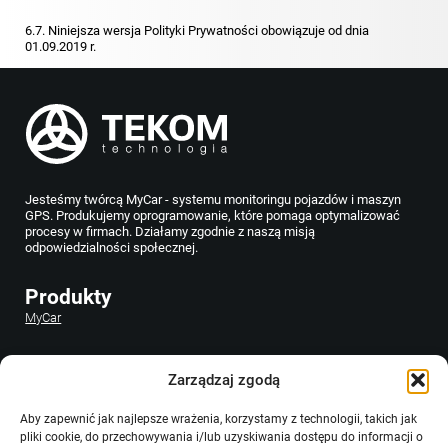
6.7. Niniejsza wersja Polityki Prywatności obowiązuje od dnia
01.09.2019 r.
Jesteśmy twórcą MyCar - systemu monitoringu pojazdów i maszyn
GPS. Produkujemy oprogramowanie, które pomaga optymalizować
procesy w firmach. Działamy zgodnie z naszą misją
odpowiedzialności społecznej.
Produkty
MyCar
O nas
Zarządzaj zgodą
Dowiedz się więcej o naszej filozofii i sprawdź stanowiska, na które
aktualnie rekrutujemy.
Kliknij tu
Aby zapewnić jak najlepsze wrażenia, korzystamy z technologii, takich jak
pliki cookie, do przechowywania i/lub uzyskiwania dostępu do informacji o