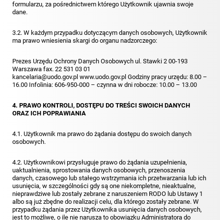
formularzu, za pośrednictwem którego Użytkownik ujawnia swoje
dane.
3.2. W każdym przypadku dotyczącym danych osobowych, Użytkownik
ma prawo wniesienia skargi do organu nadzorczego:
Prezes Urzędu Ochrony Danych Osobowych ul. Stawki 2 00-193
Warszawa fax. 22 531 03 01
kancelaria@uodo.gov.pl
www.uodo.gov.pl
Godziny pracy urzędu: 8.00 –
16.00 Infolinia: 606-950-000 – czynna w dni robocze: 10.00 – 13.00
4. PRAWO KONTROLI, DOSTĘPU DO TREŚCI SWOICH DANYCH
ORAZ ICH POPRAWIANIA
4.1. Użytkownik ma prawo do żądania dostępu do swoich danych
osobowych.
4.2. Użytkownikowi przysługuje prawo do żądania uzupełnienia,
uaktualnienia, sprostowania danych osobowych, przenoszenia
danych, czasowego lub stałego wstrzymania ich przetwarzania lub ich
usunięcia, w szczególności gdy są one niekompletne, nieaktualne,
nieprawdziwe lub zostały zebrane z naruszeniem RODO lub Ustawy 1
albo są już zbędne do realizacji celu, dla którego zostały zebrane. W
przypadku żądania przez Użytkownika usunięcia danych osobowych,
jest to możliwe, o ile nie narusza to obowiązku Administratora do