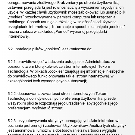
oprogramowania złośliwego. Brak zmiany po stronie Użytkownika,
ustawień przeglądarki jest równoznaczny z wyrażeniem zgody na ich
użycie. W każdej chwili Użytkownik może zablokować lub usunąć pliki
„cookies” przechowywane w pamięci komputera lub urządzenia
mobilnego. Sposób usunięcia różni się w zależności od używanej
przeglądarki internetowej. Informacje o sposobie usunięcia „cookies”
można znaleźć w zakładce „Pomoc” wybranej przeglądarki
internetowej.
5.2. Instalacja plików „cookies” jest konieczna do:
5.2.1. prawidłowego świadczenia usług przez Administratora za
pośrednictwem którejkolwiek ze stron internetowych Tekom
Technologia. W plikach „cookies” znajdują się informacje, niezbędne
do prawidłowego funkcjonowania takiej strony internetowej, w
szczególności tych wymagających autoryzacji;
5.2.2. dopasowania zawartości stron internetowych Tekom
Technologia do indywidualnych preferencji Użytkownika, przede
wszystkim pliki te rozpoznają jego urządzenie, aby zgodnie z jego
preferencjami wyświetlić strony;
5.2.3. przygotowywania statystyk pomagających Administratorowi
poznanie preferencji i zachowań Użytkowników. Analiza tych statystyk
jest anonimowa i umożliwia dostosowanie zawartości i wyglądu