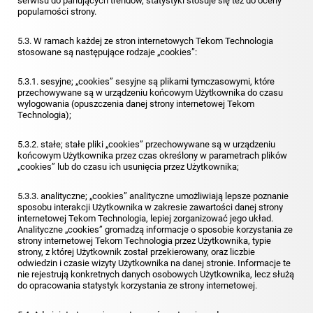
serwisu do panujących trendów, statystyki stosuje się też do oceny
popularności strony.
5.3. W ramach każdej ze stron internetowych Tekom Technologia
stosowane są następujące rodzaje „cookies”:
5.3.1. sesyjne; „cookies” sesyjne są plikami tymczasowymi, które
przechowywane są w urządzeniu końcowym Użytkownika do czasu
wylogowania (opuszczenia danej strony internetowej Tekom
Technologia);
5.3.2. stałe; stałe pliki „cookies” przechowywane są w urządzeniu
końcowym Użytkownika przez czas określony w parametrach plików
„cookies” lub do czasu ich usunięcia przez Użytkownika;
5.3.3. analityczne; „cookies” analityczne umożliwiają lepsze poznanie
sposobu interakcji Użytkownika w zakresie zawartości danej strony
internetowej Tekom Technologia, lepiej zorganizować jego układ.
Analityczne „cookies” gromadzą informacje o sposobie korzystania ze
strony internetowej Tekom Technologia przez Użytkownika, typie
strony, z której Użytkownik został przekierowany, oraz liczbie
odwiedzin i czasie wizyty Użytkownika na danej stronie. Informacje te
nie rejestrują konkretnych danych osobowych Użytkownika, lecz służą
do opracowania statystyk korzystania ze strony internetowej.