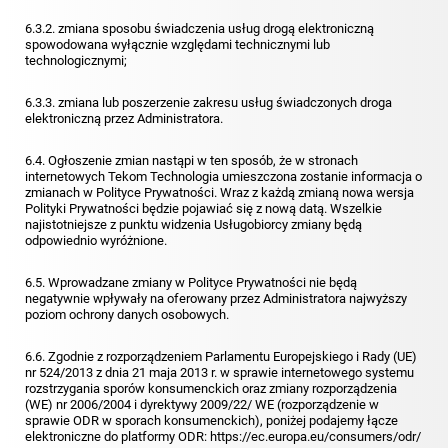
6.3.2. zmiana sposobu świadczenia usług drogą elektroniczną
spowodowana wyłącznie względami technicznymi lub
technologicznymi;
6.3.3. zmiana lub poszerzenie zakresu usług świadczonych droga
elektroniczną przez Administratora.
6.4. Ogłoszenie zmian nastąpi w ten sposób, że w stronach
internetowych Tekom Technologia umieszczona zostanie informacja o
zmianach w Polityce Prywatności. Wraz z każdą zmianą nowa wersja
Polityki Prywatności będzie pojawiać się z nową datą. Wszelkie
najistotniejsze z punktu widzenia Usługobiorcy zmiany będą
odpowiednio wyróżnione.
6.5. Wprowadzane zmiany w Polityce Prywatności nie będą
negatywnie wpływały na oferowany przez Administratora najwyższy
poziom ochrony danych osobowych.
6.6. Zgodnie z rozporządzeniem Parlamentu Europejskiego i Rady (UE)
nr 524/2013 z dnia 21 maja 2013 r. w sprawie internetowego systemu
rozstrzygania sporów konsumenckich oraz zmiany rozporządzenia
(WE) nr 2006/2004 i dyrektywy 2009/22/ WE (rozporządzenie w
sprawie ODR w sporach konsumenckich), poniżej podajemy łącze
elektroniczne do platformy ODR:
https://ec.europa.eu/consumers/odr/