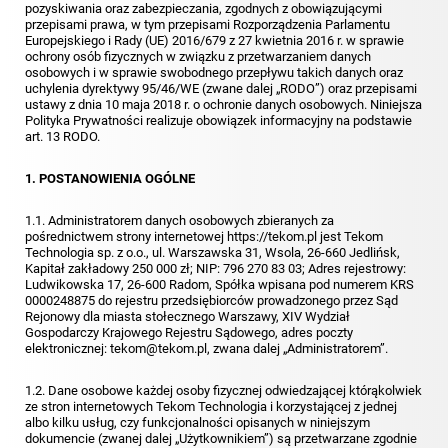
pozyskiwania oraz zabezpieczania, zgodnych z obowiązującymi
przepisami prawa, w tym przepisami Rozporządzenia Parlamentu
Europejskiego i Rady (UE) 2016/679 z 27 kwietnia 2016 r. w sprawie
ochrony osób fizycznych w związku z przetwarzaniem danych
osobowych i w sprawie swobodnego przepływu takich danych oraz
uchylenia dyrektywy 95/46/WE (zwane dalej „RODO”) oraz przepisami
ustawy z dnia 10 maja 2018 r. o ochronie danych osobowych. Niniejsza
Polityka Prywatności realizuje obowiązek informacyjny na podstawie
art. 13 RODO.
1. POSTANOWIENIA OGÓLNE
1.1. Administratorem danych osobowych zbieranych za
pośrednictwem strony internetowej
https://tekom.pl
jest Tekom
Technologia sp. z o.o., ul. Warszawska 31, Wsola, 26-660 Jedlińsk,
Kapitał zakładowy 250 000 zł; NIP: 796 270 83 03; Adres rejestrowy:
Ludwikowska 17, 26-600 Radom, Spółka wpisana pod numerem KRS
0000248875 do rejestru przedsiębiorców prowadzonego przez Sąd
Rejonowy dla miasta stołecznego Warszawy, XIV Wydział
Gospodarczy Krajowego Rejestru Sądowego, adres poczty
elektronicznej: tekom@tekom.pl, zwana dalej „Administratorem”.
1.2. Dane osobowe każdej osoby fizycznej odwiedzającej którąkolwiek
ze stron internetowych Tekom Technologia i korzystającej z jednej
albo kilku usług, czy funkcjonalności opisanych w niniejszym
dokumencie (zwanej dalej „Użytkownikiem”) są przetwarzane zgodnie